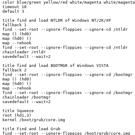
color blue/green yellow/red white/magenta white/magenta

timeout 10

default 3

title find and load NTLDR of Windows NT/2K/XP

fallback 1

find --set-root --ignore-floppies --ignore-cd /ntldr

map () (hd0)

map (hd0) ()

map --rehook

find --set-root --ignore-floppies --ignore-cd /ntldr

chainloader /ntldr

savedefault --wait=2

title find and load BOOTMGR of Windows VISTA

fallback 2

find --set-root --ignore-floppies --ignore-cd /bootmgr

map () (hd0)

map (hd0) ()

map --rehook

find --set-root --ignore-floppies --ignore-cd /bootmgr

chainloader /bootmgr

savedefault --wait=2

title Squeeze

root (hd1,3)

kernel /boot/grub/core.img

title Find and load Grub

find --set-root --ignore-floppies /boot/grub/core.img
