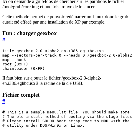
Ici on demande à grub4dos de chercher sur les partitions le fichier
/boot/grub/core.img et une fois trouvé de le lancer.
Cette méthode permet de pouvoir redémarrer un Linux donc le grub
aurait été effacé par une installation de XP par exemple.
Fun : charger geexbox
#
title geexbox-2.0-alpha2-en.i386.eglibc.iso

map --sectors-per-track=0 --heads=0 /geexbox-2.0-alpha2
map --hook

root (0xFF)

Il faut bien sur ajouter le fichier /geexbox-2.0-alpha2-
en.i386.eglibc.iso à la racine de la clé USB.
Fichier complet
#
# This is a sample menu.lst file. You should make some 
# The old install method of booting via the stage-files
# Please install GRLDR boot strap code to MBR with the 
# utility under DOS/Win9x or Linux.
