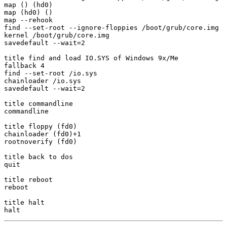
map () (hd0)

map (hd0) ()

map --rehook

find --set-root --ignore-floppies /boot/grub/core.img

kernel /boot/grub/core.img

savedefault --wait=2

title find and load IO.SYS of Windows 9x/Me

fallback 4

find --set-root /io.sys

chainloader /io.sys

savedefault --wait=2

title commandline

commandline

title floppy (fd0)

chainloader (fd0)+1

rootnoverify (fd0)

title back to dos

quit

title reboot

reboot

title halt
