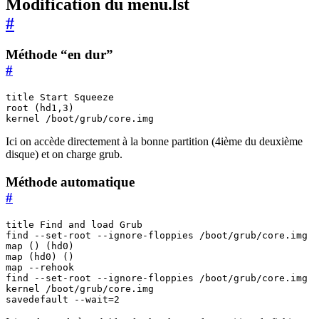
Modification du menu.lst
#
Méthode “en dur”
#
title Start Squeeze

root (hd1,3)

Ici on accède directement à la bonne partition (4ième du deuxième
disque) et on charge grub.
Méthode automatique
#
title Find and load Grub

find --set-root --ignore-floppies /boot/grub/core.img

map () (hd0)

map (hd0) ()

map --rehook

find --set-root --ignore-floppies /boot/grub/core.img

kernel /boot/grub/core.img
