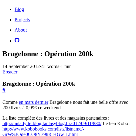
Blog
Projects
About
Bragelonne : Opération 200k
14 September 2012
·
41 words
·
1 min
Ereader
Bragelonne : Opération 200k
#
Comme
en mars dernier
Bragelonne nous fait une belle offre avec
200 livres à 0,99€ ce weekend
La liste complète des livres et des magasins partenaires :
http://milady-le-blog.fantasyblog.fr/2012/09/11/880/
Le lien Kobo :
http://www.kobobooks.com/lists/listname/-
GrWS3Qde0CO8Y79hR-HGw-1.html