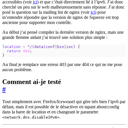
accessibles (voir
ici
) et que c’était directement lié à l’ipv6. J’ai donc
cherché un peu sur le web malheureusement sans réponse. J’ai donc
posé la question sur la mailing list de nginx (voir
ici
) pour
m’entendre répondre que la version de nginx de Squeeze est trop
ancienne pour supporter mon contrôle.
Au début j’ai pensé compiler la dernière version de nginx, mais une
grande flemme aidant j’ai trouvé une solution plus simple :
location
~
^/(data|conf|bin|inc)
{
return
404
;
}
Au final je remplace une erreur 403 par une 404 ce qui ne me pose
aucun problème.
Comment ai-je testé
#
Tout simplement avec Firefox/Iceweasel qui gère très bien l’ipv6 par
défaut, mais il est possible de le désactiver en tapant about:config
dans la barre de location et en changeant le parametre
.
<network.dns.disableIPv6>