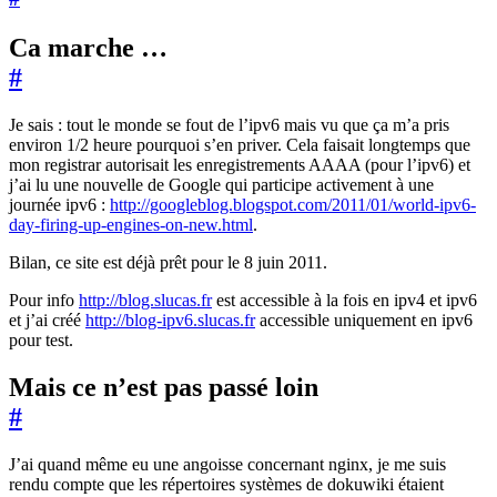
Ca marche …
#
Je sais : tout le monde se fout de l’ipv6 mais vu que ça m’a pris
environ 1/2 heure pourquoi s’en priver. Cela faisait longtemps que
mon registrar autorisait les enregistrements AAAA (pour l’ipv6) et
j’ai lu une nouvelle de Google qui participe activement à une
journée ipv6 :
http://googleblog.blogspot.com/2011/01/world-ipv6-
day-firing-up-engines-on-new.html
.
Bilan, ce site est déjà prêt pour le 8 juin 2011.
Pour info
http://blog.slucas.fr
est accessible à la fois en ipv4 et ipv6
et j’ai créé
http://blog-ipv6.slucas.fr
accessible uniquement en ipv6
pour test.
Mais ce n’est pas passé loin
#
J’ai quand même eu une angoisse concernant nginx, je me suis
rendu compte que les répertoires systèmes de dokuwiki étaient