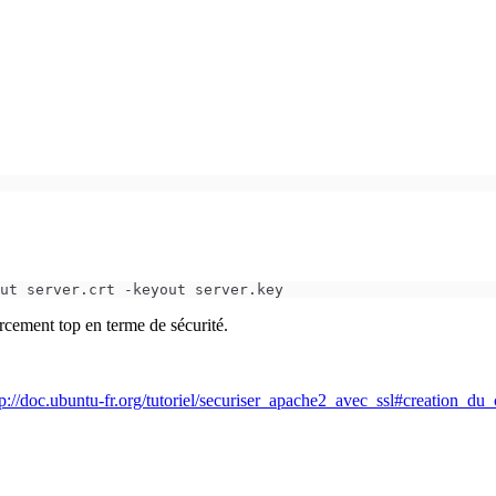
orcement top en terme de sécurité.
tp://doc.ubuntu-fr.org/tutoriel/securiser_apache2_avec_ssl#creation_du_c